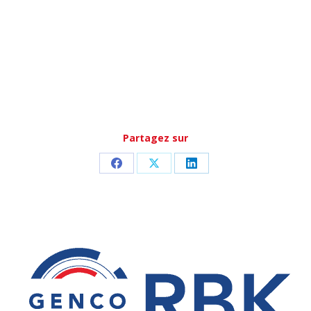
Partagez sur
Partager
Partager
Partager
sur
sur
sur
Facebook
X
LinkedIn