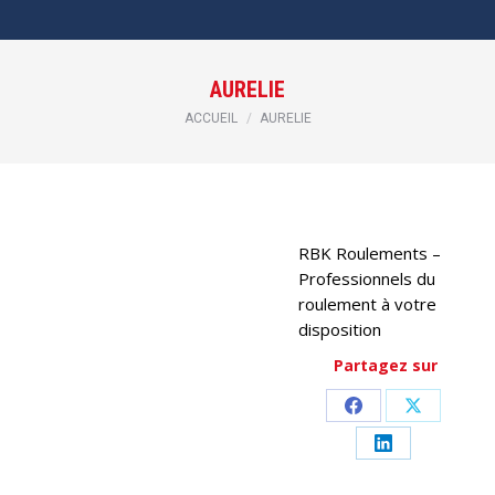
AURELIE
Vous êtes ici :
ACCUEIL
AURELIE
RBK Roulements –
Professionnels du
roulement à votre
disposition
Partagez sur
Partager
Partager
sur
sur
Partager
Facebook
X
sur