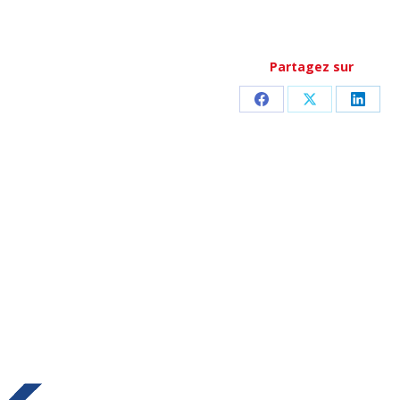
Partagez sur
Partager
Partager
Parta
sur
sur
sur
Facebook
X
Linke