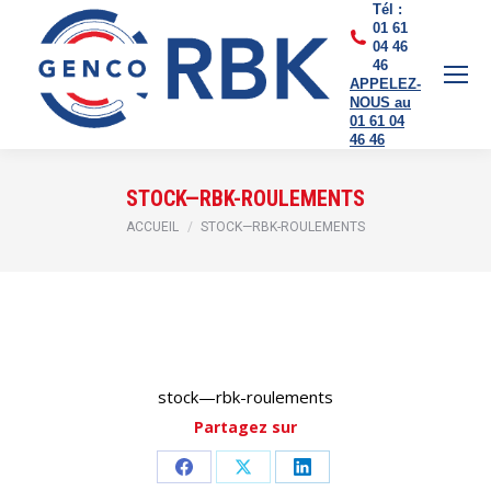
Tél :
01 61
04 46
46
APPELEZ-
NOUS au
01 61 04
46 46
STOCK—RBK-ROULEMENTS
Vous êtes ici :
ACCUEIL
STOCK—RBK-ROULEMENTS
stock—rbk-roulements
Partagez sur
Partager
Partager
Partager