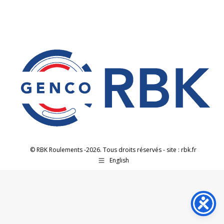
sur
sur
sur
Facebook
X
LinkedIn
© RBK Roulements -2026. Tous droits réservés - site : rbk.fr
English