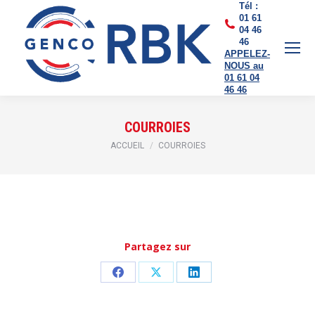
Tél :
01 61
04 46
46
APPELEZ-
NOUS au
01 61 04
46 46
COURROIES
Vous êtes ici :
ACCUEIL
COURROIES
Partagez sur
Partager
Partager
Partager
sur
sur
sur